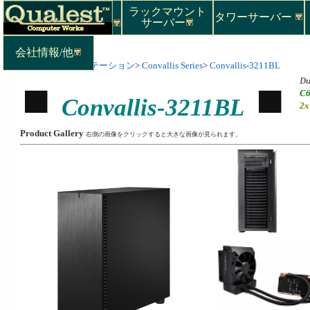
ラックマウント
タワーサーバー
サーバー
会社情報/他
Top
>
ワークステーション
>
Convallis Series
>
Convallis-3211BL
Du
C6
Convallis-3211BL
2x
Product Gallery
右側の画像をクリックすると大きな画像が見られます。