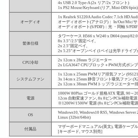
4x USB 2.0 Type-A (2x リア/2x フロント)
1x PS2 Mouse/Keyboard (リア, Mini-DIN 6pin)
1x Realtek S1220A Audio Codec 7.1ch HD Audi
オーディオ
オーディオポート(アナログ)： In/Out/Mic/
オーディオポート(S/PDIF)：光 ・同軸 S/PDIF
タワーケース H566 x W240 x D604 (mm)/82.
8x 3.5”/2.5”固定ベイ,
筐体仕様
2x 2.5”固定ベイ,
2x 5.25”オープンベイ (1ベイは光学ドライブ
2x 12cm x 28mm ラジエーター
CPU冷却
2x LGA3647 CPUブロック＋PWM方式ポンプヘッド 
1x 12cm x 25mm PWMリア排気ファン (9S1212
システムファン
3x 14cm x 25mm 静音フロント吸気ファン (X2 G
2x 12cm x 38mm PWMトップ/ラジエーター排気ファン
1000W 80Plus ゴールド規格ATX 電源, 90～264V
電源
12cm 自動変速ファン, 8x 8ピンPCIe補助電源
※1200W/1500W 電源 (8x 8ピンPCIe補助
Windows10, Windows10 RS5, Windows Server 
OS
Linux (32bit/64bit)
マザーボードマニュアル(英文), 電源ケーブル,
付属品
[キーボード, マウス別売]