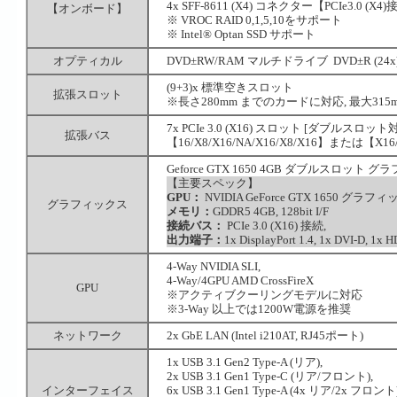
4x SFF-8611 (X4) コネクター【PCIe3.0 (X4
【オンボード】
※ VROC RAID 0,1,5,10をサポート
※ Intel® Optan SSD サポート
オプティカル
DVD±RW/RAM マルチドライブ DVD±R (24x) / -
(9+3)x 標準空きスロット
拡張スロット
※長さ280mm までのカードに対応, 最大31
7x PCIe 3.0 (X16) スロット [ダブルスロット対
拡張バス
【16/X8/X16/NA/X16/X8/X16】または【X16
Geforce GTX 1650 4GB ダブルスロッ
【主要スペック】
GPU：
NVIDIA GeForce GTX 1650 グ
グラフィックス
メモリ：
GDDR5 4GB, 128bit I/F
接続バス：
PCIe 3.0 (X16) 接続,
出力端子：
1x DisplayPort 1.4, 1x DVI-D, 1x 
4-Way NVIDIA SLI,
4-Way/4GPU AMD CrossFireX
GPU
※アクティブクーリングモデルに対応
※3-Way 以上では1200W電源を推奨
ネットワーク
2x GbE LAN (Intel i210AT, RJ45ポート)
1x USB 3.1 Gen2 Type-A (リア),
2x USB 3.1 Gen1 Type-C (リア/フロント),
インターフェイス
6x USB 3.1 Gen1 Type-A (4x リア/2x フロント)