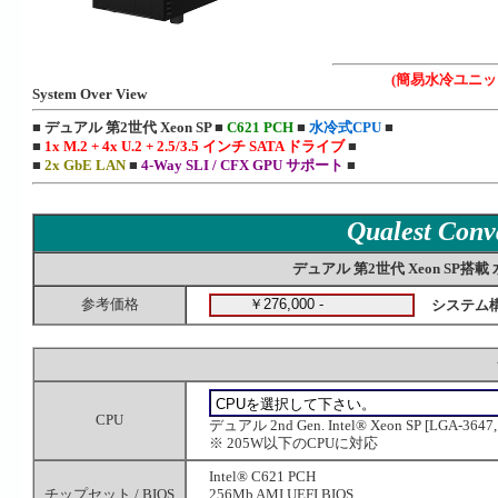
(簡易水冷ユニッ
System Over View
■ デュアル 第2世代 Xeon SP ■
C621 PCH
■
水冷式CPU
■
■
1x M.2 + 4x U.2 + 2.5/3.5 インチ SATA ドライブ
■
■
2x GbE LAN
■
4-Way SLI / CFX GPU サポート
■
Qualest Conv
デュアル 第2世代 Xeon SP搭載 水
参考価格
システム
CPU
デュアル 2nd Gen. Intel® Xeon SP [LGA-36
※ 205W以下のCPUに対応
Intel® C621 PCH
チップセット / BIOS
256Mb AMI UEFI BIOS,