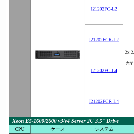
I21202FC-L2
I21202FCR-L2
2x 2
光学
I21202FC-L4
I21202FCR-L4
Xeon E5-1600/2600 v3/v4 Server 2U 3.5" Drive
CPU
ケース
システム