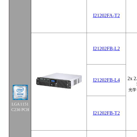
I21202FA-T2
I21202FB-L2
2x 2
I21202FB-L4
光学
LGA 1151
C236 PCH
I21202FB-T2