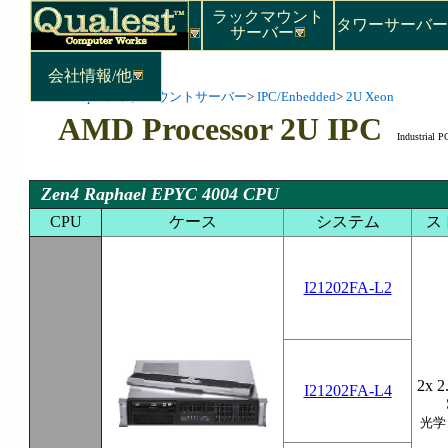
ラックマウント
タワーサーバ
サーバー
会社情報/他
Top
>
ラックマウントサーバー
>
IPC/Enbedded
>
2U Xeon
AMD Processor 2U IPC
Industrial P
Zen4 Raphael EPYC 4004 CPU
CPU
ケース
システム
ス
I21202FA-L2
2x 2
I21202FA-L4
光学