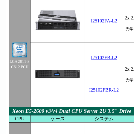
2x 2
I25102FA-L2
光学
I25102FB-L2
LGA 2011-3
C612 PCH
2x 2
光学
I25102FBR-L2
Xeon E5-2600 v3/v4 Dual CPU Server 2U 3.5" Drive
CPU
ケース
システム