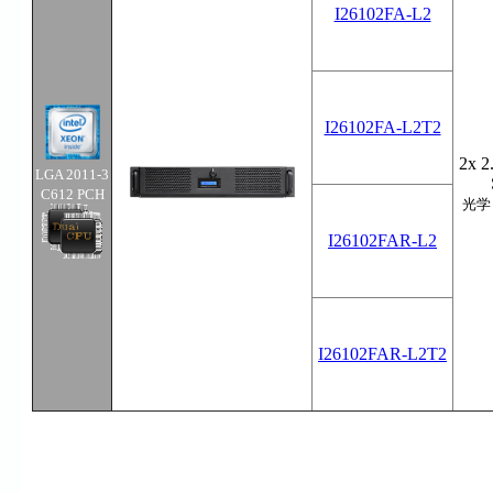
I26102FA-L2
I26102FA-L2T2
2x 2
LGA 2011-3
C612 PCH
光学
I26102FAR-L2
I26102FAR-L2T2