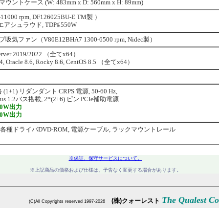
ケース (W: 483mm x D: 560mm x H: 89mm)
1000 rpm, DF126025BU-E TM製 ）
シュラウド, TDP≦550W
吸気ファン（V80E12BHA7 1300-6500 rpm, Nidec製）
Server 2019/2022 （全てx64）
04, Oracle 8.6, Rocky 8.6, CentOS 8.5 （全てx64）
(1+1) リダンダント CRPS 電源, 50-60 Hz,
1.2バス搭載, 2*(2+6) ピン PCIe補助電源
300W出力
000W出力
各種ドライバDVD-ROM, 電源ケーブル, ラックマウントレール
※保証、保守サービスについて。
※上記商品の価格および仕様は、予告なく変更する場合があります。
※上記以外のシステム構成・商品についてもお気軽にお問い合わせください。
The Qualest Co.
(株)クォーレスト
(C)All Copyrights reserved 1997-2026