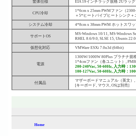
筐体仕様
EIA 19インチラック規格 2Uラックマウント
1*6cm x 25mm PWMファン（2300-1
CPU冷却
＋5*ヒートパイプヒートシンク＋エア
システム冷却
4*8cm x 38mm PWM ホットスワップ
MS-Windows 10/11, MS-Windows 
サポートOS
RHEL 8.6/9.0, SLSE 15, Ubunts 22.
仮想化対応
VMWare ESXi 7.0u3d (64bit)
1300W/1000W 80Plus プラチナ規格 
1*4cmファン（各ユニット）, PMBus 
電源
200-240Vac, 50-60Hz, 入力時：1
100-127Vac, 50-60Hz, 入力時：1
マザーボードマニュアル（英文）, 
付属品
[キーボード, マウス, OSは別売]
Home