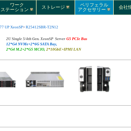
ワーク
ペリフェラル
ストレージ
会社情
ステーション
アクセサリー
77 UP XeonSP
>
R25412SBR-T2N12
2U Single 5/4th Gen. XeonSP Server
G5 PCIe Bus
12*G4 NVMe+2*6G SATA Bay,
2*G4 M.2+2*G5 MCIO,
2*10GbE+IPMI LAN