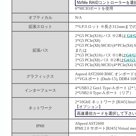
6*MCIOポートを使用
オプティカル
N/A
拡張スロット
7*LPスロット ※長さ312mmま
2*G5 PCIe(X16) バス ※2本は
G4/G
3*G5 PCIe(X8)
2*G5 PCIe(X8) MCIO (4*PCIe(X
拡張バス
または
2*G5 PCIe(X16) バス ※1本は
G4/G
3*G5 PCIe(X8) バス ※2本は
G4/G5
2*G5 PCIe(X8) MCIO (4*PCIe(X
Aspeed AST2600 BMC オンボード
グラフィックス
1*VGA ポート (Dsub-15), DDR4 1
4*USB3.2 Gen1 Type-A ポート (
インターフェース
2*USB2.0 Type-A ポート（リア）
2*10GbE ネットワーク [RJ45] Int
【オプション】
ネットワーク
ASpeed AST2600
IPMI
IPMI 2.0 サポート[RJ45] Virtual m