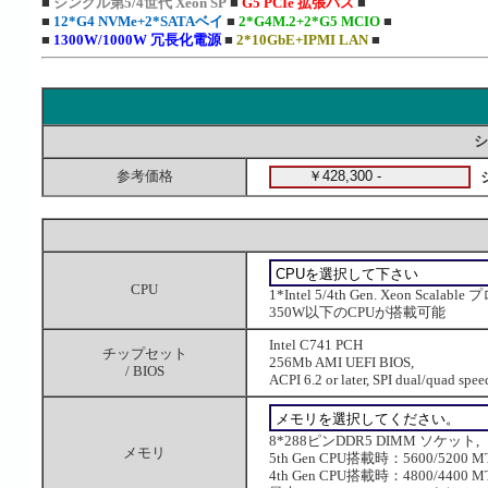
■
シングル第5/4世代 Xeon SP
■
G5 PCIe 拡張バス
■
■
12*G4 NVMe+2*SATAベイ
■
2*G4M.2+2*G5 MCIO
■
■
1300W/1000W 冗長化電源
■
2*10GbE+IPMI LAN
■
シ
参考価格
CPU
1*Intel 5/4th Gen. Xeon Scal
350W以下のCPUが搭載可能
Intel C741 PCH
チップセット
256Mb AMI UEFI BIOS,
/ BIOS
ACPI 6.2 or later, SPI dual/quad spee
8*288ピンDDR5 DIMM ソケット,
メモリ
5th Gen CPU搭載時：5600/5200 MT
4th Gen CPU搭載時：4800/4400 MT