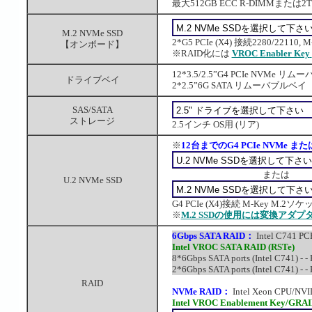
最大512GB ECC R-DIMMまたは2TB
M.2 NVMe SSD
2*G5 PCIe (X4) 接続2280/2211
【オンボード】
※RAID化には
VROC Enabler Key
12*3.5/2.5”G4 PCIe NVM
ドライブベイ
2*2.5”6G SATA リムーバブルベ
SAS/SATA
ストレージ
2.5インチ OS用 (リア)
※
12台までのG4 PCIe NVMe また
または
U.2 NVMe SSD
G4 PCIe (X4)接続 M-Key M.2ソケット
※
M.2 SSDの使用には変換アダプ
6Gbps SATA RAID：
Intel C741 PC
Intel VROC SATA RAID (RSTe)
8*6Gbps SATA ports (Intel C741) 
2*6Gbps SATA ports (Intel C741) 
RAID
NVMe RAID：
Intel Xeon CPU/NVI
Intel VROC Enablement Key/GRA