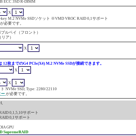
 ECC 3SD R-DIMM
X
0, M-key M.2 NVMe SSDソケット ※VMD VROC RAID 0,1サポート
が必要です。
e リムーバブルベイ（フロント）
イ（リア）
X
は 12枚までのG4 PCIe(X4) M.2 NVMe SSDが接続できます。
X
X
 NVMe SSD, Type: 2280/22110
ター
が必要です。
H,
- - RAID 0,1,5,10サポート
- - RAID 0,1サポート
DIA GPU
ID SupremeRAID