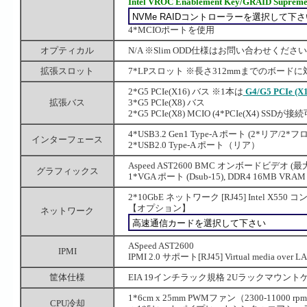
Intel VROC Enablement Key/GRAID Suprem
4*MCIOポートを使用
オプティカル
N/A ※Slim ODD仕様はお問い合わせくださ
拡張スロット
7*LPスロット ※長さ312mmまでのボードに
2*G5 PCIe(X16) バス ※1本は
G4/G5 PCIe 
拡張バス
3*G5 PCIe(X8) バス
2*G5 PCIe(X8) MCIO (4*PCIe(X4) SSDが接続
4*USB3.2 Gen1 Type-A ポート (2*リア/2*
インターフェース
2*USB2.0 Type-A ポート（リア）
Aspeed AST2600 BMC オンボードビデオ (最大
グラフィックス
1*VGA ポート (Dsub-15), DDR4 16MB VRAM
2*10GbE ネットワーク [RJ45] Intel X550
【オプション】
ネットワーク
ASpeed AST2600
IPMI
IPMI 2.0 サポート[RJ45] Virtual media ove
筐体仕様
EIA 19インチラック規格 2Uラックマウントケース (W:
1*6cm x 25mm PWMファン（2300-11000 rpm
CPU冷却