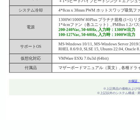
＋1*5ヒートパイプヒートシンク＋エアシュラウド
システム冷却
4*8cm x 38mm PWM ホットスワップ吸気ファン（V
1300W/1000W 80Plus プラチナ規格 (1+1) リ
1*4cmファン（各ユニット）, PMBus 1.2バス搭載
電源
200-240Vac, 50-60Hz, 入力時：1300W出力
100-127Vac, 50-60Hz, 入力時：1000W出力
MS-Windows 10/11, MS-Windows Server 2
サポートOS
RHEL 8.6/9.0, SLSE 15, Ubunts 22.04, Oracle
仮想化対応
VMWare ESXi 7.0u3d (64bit)
付属品
マザーボードマニュアル（英文）, 各種ドライバ
※保証
※上記商品の価格および
※上記以外のシステム構成・