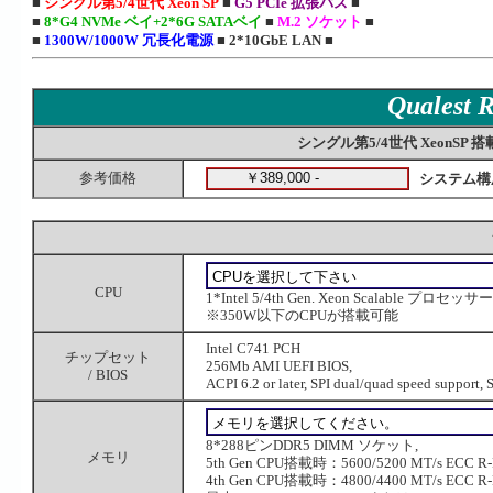
■
シングル第5/4世代 Xeon SP
■
G5 PCIe 拡張バス
■
■
8*G4 NVMe ベイ+2*6G SATAベイ
■
M.2 ソケット
■
■
1300W/1000W 冗長化電源
■
2*10GbE LAN
■
Qualest
シングル第5/4世代 XeonSP 搭
参考価格
システム構
CPU
1*Intel 5/4th Gen. Xeon Scalable プロセッ
※350W以下のCPUが搭載可能
Intel C741 PCH
チップセット
256Mb AMI UEFI BIOS,
/ BIOS
ACPI 6.2 or later, SPI dual/quad speed support, 
8*288ピンDDR5 DIMM ソケット,
メモリ
5th Gen CPU搭載時：5600/5200 MT/s ECC R
4th Gen CPU搭載時：4800/4400 MT/s ECC R