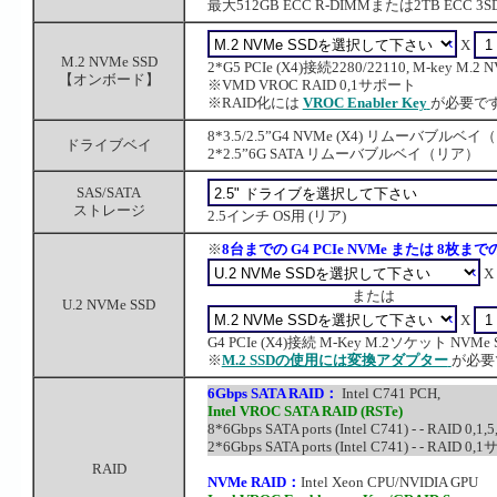
最大512GB ECC R-DIMMまたは2TB ECC 3SD
X
M.2 NVMe SSD
2*G5 PCIe (X4)接続2280/22110, M-key M
【オンボード】
※VMD VROC RAID 0,1サポート
※RAID化には
VROC Enabler Key
が必要で
8*3.5/2.5”G4 NVMe (X4) リムーバブル
ドライブベイ
2*2.5”6G SATA リムーバブルベイ（リア）
SAS/SATA
ストレージ
2.5インチ OS用 (リア)
※
8台までの G4 PCIe NVMe または 8枚までの 
X
または
U.2 NVMe SSD
X
G4 PCIe (X4)接続 M-Key M.2ソケット NVMe SSD
※
M.2 SSDの使用には変換アダプター
が必要
6Gbps SATA RAID：
Intel C741 PCH,
Intel VROC SATA RAID (RSTe)
8*6Gbps SATA ports (Intel C741) - - RAID 0
2*6Gbps SATA ports (Intel C741) - - RAID 
RAID
NVMe RAID：
Intel Xeon CPU/NVIDIA GPU