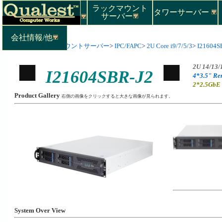
ラックマウント
タワーサーバー
サーバー
会社情報/他
Top
>
ラックマウントサーバー
>
IPC/FAPC
>
2U Core i9/7/5/3
>
I21604S
2U 14/13/
I21604SBR-J2
4*3.5" Re
2*2.5GbE
Product Gallery
右側の画像をクリックすると大きな画像が見られます。
System Over View