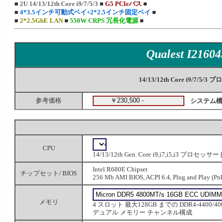
■
2U 14/13/12th Core i9/7/5/3
■
G5 PCIeバス
■
■
4*3.5インチ可動式ベイ+2*2.5インチ固定ベイ
■
■
2*2.5GbE LAN
■
550W CRPS 冗長化電源
■
Qualest I2160
14/13/12th Core i9/
参考価格
システム構
CPU
14/13/12th Gen. Core i9,i7,i5,i3 プロセッサ
Intel R680E Chipset
チップセット/ BIOS
256 Mb AMI BIOS, ACPI 6.4, Plug and Play (PnP)
メモリ
4 スロット 最大128GB までの DDR4-4400/400
デュアル メモリー チャンネル構成