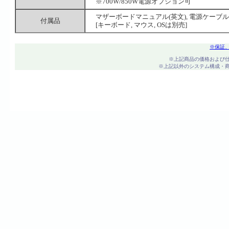
※700W/850W電源オプション可
マザーボードマニュアル(英文), 電源ケーブル
付属品
[キーボード, マウス, OSは別売]
※保証
※上記商品の価格および
※上記以外のシステム構成・