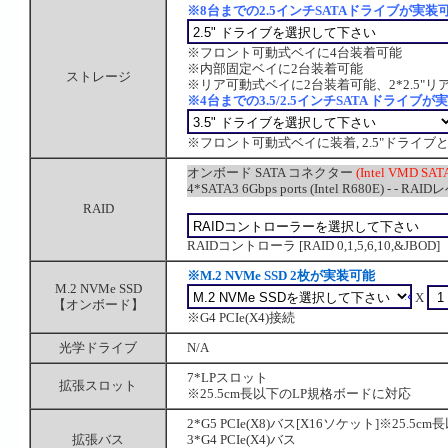
※8台までの2.5インチSATAドライブが実装
※フロント可動式ベイに4台装着可能
※内部固定ベイに2台装着可能
ストレージ
※リア可動式ベイに2台装着可能、2*2.5"
※4台までの3.5/2.5インチSATA ドライブ
※フロント可動式ベイに装着, 2.5"ドライ
オンボード SATA コネクター
(Intel VMD S
4*SATA3 6Gbps ports (Intel R680E) - - RAID
RAID
RAIDコントローラ [RAID 0,1,5,6,10,&JBOD]
※M.2 NVMe SSD 2枚が実装可能
M.2 NVMe SSD
X
【オンボード】
※G4 PCIe(X4)接続
光学ドライブ
N/A
7*LPスロット
拡張スロット
※25.5cm長以下のLP規格ボードに対応
2*G5 PCIe(X8)バス[X16ソケット]※25.
拡張バス
3*G4 PCIe(X4)バス