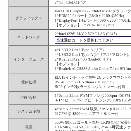
2*G3 PCIe(X1)バス
Intel UHD Graphics 770/Intel Iris 
1*HDMI 2.0aポート (3840 x 2160 @30Hz),
グラフィックス
1*DisplayPort 1.4aポート(4096 x 2304 @60Hz
【オプション】 1*VGA/DisplayPort
2*Intel i226LM/V 2.5GbE LAN (RJ45)
ネットワーク
4*USB3.2 Gen2 Type-A (リア),
4*USB3.2 Gen1 Type-A (2*リア/2*フロント),
インターフェース
2*RS232C/422/485 (Dsub-9, リア)
【オプション】
1*Realtek ALC888S Audio Codec 7.1ch HD A
EIA 19インチラック規格 2Uラックマウント
筐体仕様
(W: 483mm x D: 570mm x H: 88mm)
※23インチ2段ラックマウントレール付属
1*6cm x 25mm PWMファン (2500rpm 45CFM
CPU冷却
＋1*4ヒートパイプヒートシンク, TDP≦150W
4*8cm x 25mm PWM 吸気ファン (HD8025U12
システム冷却
61CFM @ 4800rpm, エアフィルター付
550W 80Plus ゴールド規格 CRPS (1+1) 冗
電源
100-240V, 7~3.5A, 50/60Hz, 2*4cm