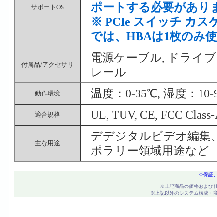
ポートする必要があり
サポートOS
※ PCIe スイッチ
では、HBAは1枚のみ
電源ケーブル, ドライ
付属品/アクセサリ
レール
温度：0-35℃, 湿度：10-
動作環境
UL, TUV, CE, FCC Class
適合規格
デデジタルビデオ編集
主な用途
ポラリー領域用途など
※保証
※上記商品の価格および
※上記以外のシステム構成・