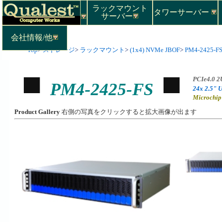
ラックマウント
タワーサーバー
サーバー
会社情報/他
Top
>
ストレージ
>
ラックマウント
>
(1x4) NVMe JBOF
>
PM4-2425-F
PCIe4.0 
PM4-2425-FS
24x 2.5" 
Microchi
Product Gallery
右側の写真をクリックすると拡大画像が出ます